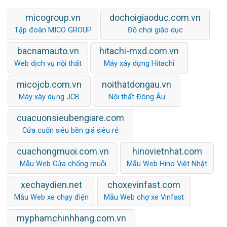
micogroup.vn
dochoigiaoduc.com.vn
Tập đoàn MICO GROUP
Đồ chơi giáo dục
bacnamauto.vn
hitachi-mxd.com.vn
Web dịch vụ nội thất
Máy xây dựng Hitachi
micojcb.com.vn
noithatdongau.vn
Máy xây dựng JCB
Nội thất Đông Âu
cuacuonsieubengiare.com
Cửa cuốn siêu bền giá siêu rẻ
cuachongmuoi.com.vn
hinovietnhat.com
Mẫu Web Cửa chống muỗi
Mẫu Web Hino Việt Nhật
xechaydien.net
choxevinfast.com
Mẫu Web xe chạy điện
Mẫu Web chợ xe Vinfast
myphamchinhhang.com.vn