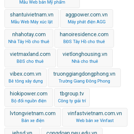
Mẫu Web bán Mỹ phẩm
shantuivietnam.vn
aggpower.com.vn
Mẫu Web Máy xúc lật
Máy phát điện AGG
nhahotay.com
hanoiresidence.com
Nhà Tây Hồ cho thuê
BĐS Tây Hồ cho thuê
vietmaxland.com
vietlonghousing.vn
BĐS cho thuê
Nhà cho thuê
vibex.com.vn
truonggiangdongphong.vn
Bê tông xây dựng
Trường Giang Đông Phong
hiokipower.com
tbgroup.tv
Bộ đổi nguồn điện
Công ty giải trí
lvtongvietnam.com
vinfastvietnam.com.vn
Bán xe điện
Web bán xe Vinfast
iehsd.vn
congdoan.neu.edu.vn