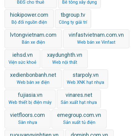
BĐS cho thuê
Bê tông xây dựng
hiokipower.com
tbgroup.tv
Bộ đổi nguồn điện
Công ty giải trí
lvtongvietnam.com
vinfastvietnam.com.vn
Bán xe điện
Web bán xe Vinfast
iehsd.vn
xaydunghth.vn
Viện sức khoẻ
Web nội thất
xedienbonbanh.net
starpoly.vn
Web bán xe điện
Web XNK hạt nhựa
fujiasia.vn
vinares.net
Web thiết bị điện máy
Sản xuất hạt nhựa
vietfloors.com
emegroup.com.vn
Sàn nhựa
Sản xuất tủ điện
ruouvangvinhtien.vn
dominh.com.vn