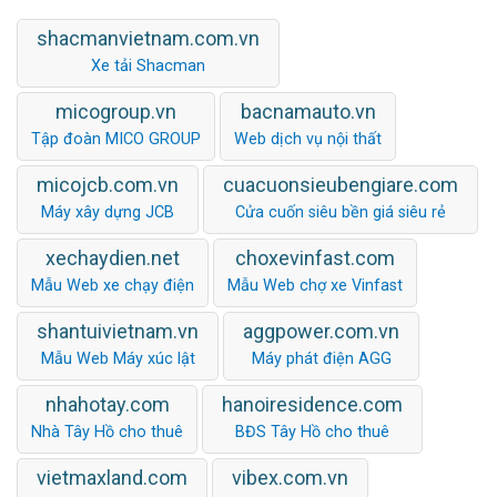
shacmanvietnam.com.vn
Xe tải Shacman
micogroup.vn
bacnamauto.vn
Tập đoàn MICO GROUP
Web dịch vụ nội thất
micojcb.com.vn
cuacuonsieubengiare.com
Máy xây dựng JCB
Cửa cuốn siêu bền giá siêu rẻ
xechaydien.net
choxevinfast.com
Mẫu Web xe chạy điện
Mẫu Web chợ xe Vinfast
shantuivietnam.vn
aggpower.com.vn
Mẫu Web Máy xúc lật
Máy phát điện AGG
nhahotay.com
hanoiresidence.com
Nhà Tây Hồ cho thuê
BĐS Tây Hồ cho thuê
vietmaxland.com
vibex.com.vn