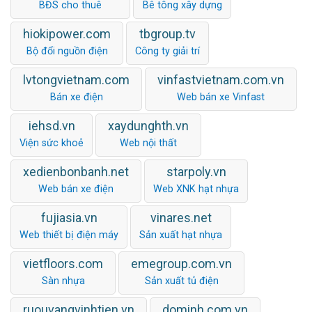
BĐS cho thuê
Bê tông xây dựng
hiokipower.com
tbgroup.tv
Bộ đổi nguồn điện
Công ty giải trí
lvtongvietnam.com
vinfastvietnam.com.vn
Bán xe điện
Web bán xe Vinfast
iehsd.vn
xaydunghth.vn
Viện sức khoẻ
Web nội thất
xedienbonbanh.net
starpoly.vn
Web bán xe điện
Web XNK hạt nhựa
fujiasia.vn
vinares.net
Web thiết bị điện máy
Sản xuất hạt nhựa
vietfloors.com
emegroup.com.vn
Sàn nhựa
Sản xuất tủ điện
ruouvangvinhtien.vn
dominh.com.vn