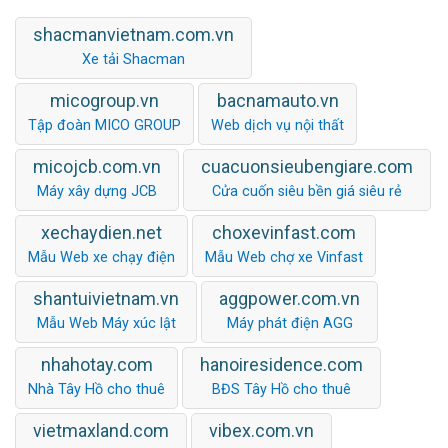
shacmanvietnam.com.vn
Xe tải Shacman
micogroup.vn
bacnamauto.vn
Tập đoàn MICO GROUP
Web dịch vụ nội thất
micojcb.com.vn
cuacuonsieubengiare.com
Máy xây dựng JCB
Cửa cuốn siêu bền giá siêu rẻ
xechaydien.net
choxevinfast.com
Mẫu Web xe chạy điện
Mẫu Web chợ xe Vinfast
shantuivietnam.vn
aggpower.com.vn
Mẫu Web Máy xúc lật
Máy phát điện AGG
nhahotay.com
hanoiresidence.com
Nhà Tây Hồ cho thuê
BĐS Tây Hồ cho thuê
vietmaxland.com
vibex.com.vn