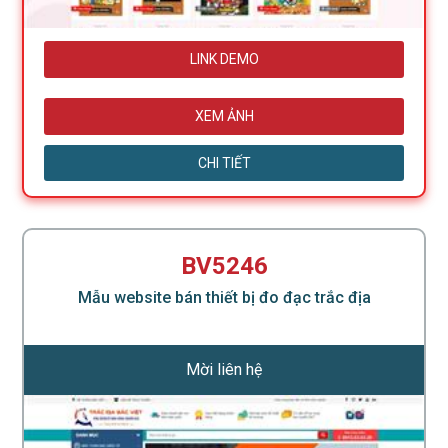
LINK DEMO
XEM ẢNH
CHI TIẾT
BV5246
Mẫu website bán thiết bị đo đạc trắc địa
Mời liên hệ