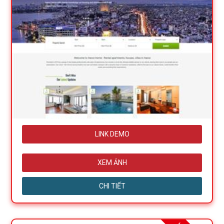
LINK DEMO
XEM ẢNH
CHI TIẾT