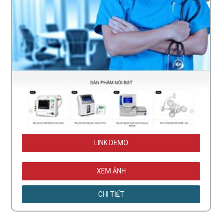
LINK DEMO
XEM ẢNH
CHI TIẾT