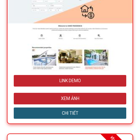
LINK DEMO
XEM ẢNH
CHI TIẾT