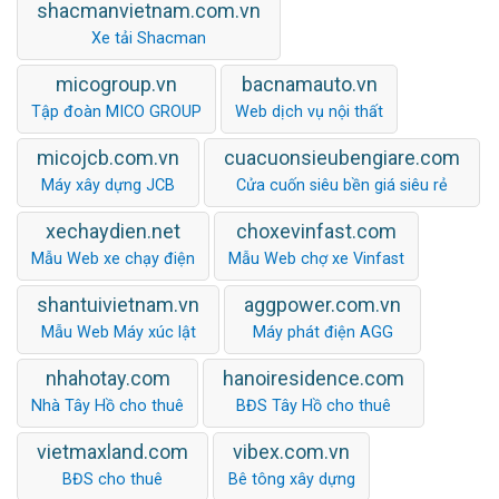
shacmanvietnam.com.vn
Xe tải Shacman
micogroup.vn
bacnamauto.vn
Tập đoàn MICO GROUP
Web dịch vụ nội thất
micojcb.com.vn
cuacuonsieubengiare.com
Máy xây dựng JCB
Cửa cuốn siêu bền giá siêu rẻ
xechaydien.net
choxevinfast.com
Mẫu Web xe chạy điện
Mẫu Web chợ xe Vinfast
shantuivietnam.vn
aggpower.com.vn
Mẫu Web Máy xúc lật
Máy phát điện AGG
nhahotay.com
hanoiresidence.com
Nhà Tây Hồ cho thuê
BĐS Tây Hồ cho thuê
vietmaxland.com
vibex.com.vn
BĐS cho thuê
Bê tông xây dựng