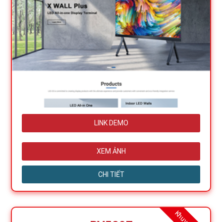
LINK DEMO
XEM ẢNH
CHI TIẾT