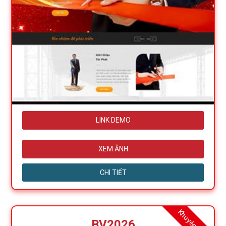
LINK DEMO
XEM ẢNH
CHI TIẾT
Khuyên dùng
BV2026