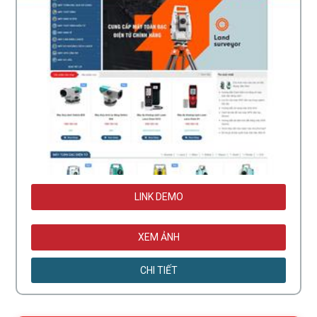
LINK DEMO
XEM ẢNH
CHI TIẾT