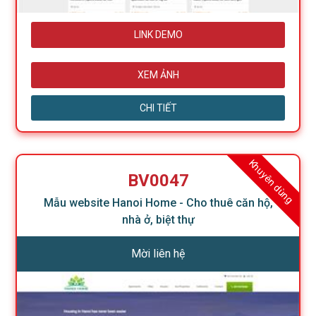
LINK DEMO
XEM ẢNH
CHI TIẾT
Khuyên dùng
BV0047
Mẫu website Hanoi Home - Cho thuê căn hộ,
nhà ở, biệt thự
Mời liên hệ