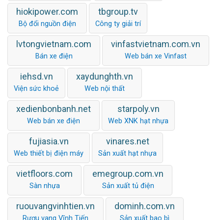
hiokipower.com
tbgroup.tv
Bộ đổi nguồn điện
Công ty giải trí
lvtongvietnam.com
vinfastvietnam.com.vn
Bán xe điện
Web bán xe Vinfast
iehsd.vn
xaydunghth.vn
Viện sức khoẻ
Web nội thất
xedienbonbanh.net
starpoly.vn
Web bán xe điện
Web XNK hạt nhựa
fujiasia.vn
vinares.net
Web thiết bị điện máy
Sản xuất hạt nhựa
vietfloors.com
emegroup.com.vn
Sàn nhựa
Sản xuất tủ điện
ruouvangvinhtien.vn
dominh.com.vn
Rượu vang Vĩnh Tiến
Sản xuất bao bì