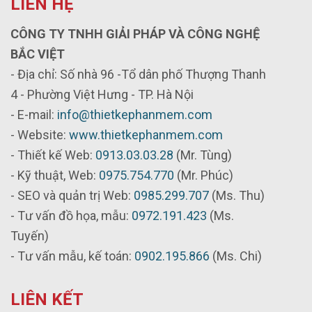
LIÊN HỆ
CÔNG TY TNHH GIẢI PHÁP VÀ CÔNG NGHỆ
BẮC VIỆT
- Địa chỉ: Số nhà 96 -Tổ dân phố Thượng Thanh
4 - Phường Việt Hưng - TP. Hà Nội
- E-mail:
info@thietkephanmem.com
- Website:
www.thietkephanmem.com
- Thiết kế Web:
0913.03.03.28
(Mr. Tùng)
- Kỹ thuật, Web:
0975.754.770
(Mr. Phúc)
- SEO và quản trị Web:
0985.299.707
(Ms. Thu)
- Tư vấn đồ họa, mẫu:
0972.191.423
(Ms.
Tuyến)
- Tư vấn mẫu, kế toán:
0902.195.866
(Ms. Chi)
LIÊN KẾT