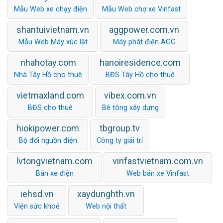
Mẫu Web xe chạy điện
Mẫu Web chợ xe Vinfast
shantuivietnam.vn
aggpower.com.vn
Mẫu Web Máy xúc lật
Máy phát điện AGG
nhahotay.com
hanoiresidence.com
Nhà Tây Hồ cho thuê
BĐS Tây Hồ cho thuê
vietmaxland.com
vibex.com.vn
BĐS cho thuê
Bê tông xây dựng
hiokipower.com
tbgroup.tv
Bộ đổi nguồn điện
Công ty giải trí
lvtongvietnam.com
vinfastvietnam.com.vn
Bán xe điện
Web bán xe Vinfast
iehsd.vn
xaydunghth.vn
Viện sức khoẻ
Web nội thất