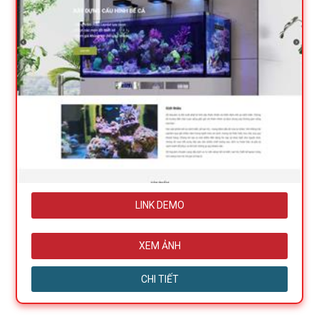
LINK DEMO
XEM ẢNH
CHI TIẾT